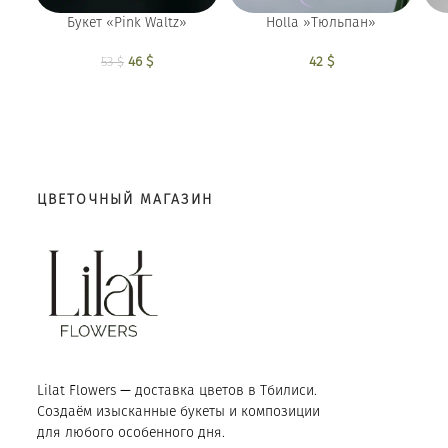
Holla »Тюльпан»
Букет «Pink Waltz»
42
$
Первоначальная
46
$
Текущая
53
$
цена составляла
цена: 46 $.
53 $.
ЦВЕТОЧНЫЙ МАГАЗИН
Lilat Flowers — доставка цветов в Тбилиси.
Создаём изысканные букеты и композиции
для любого особенного дня.