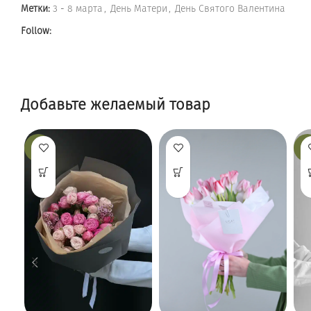
Метки:
3 - 8 марта
,
День Матери
,
День Святого Валентина
Follow:
Добавьте желаемый товар
-13%
-9