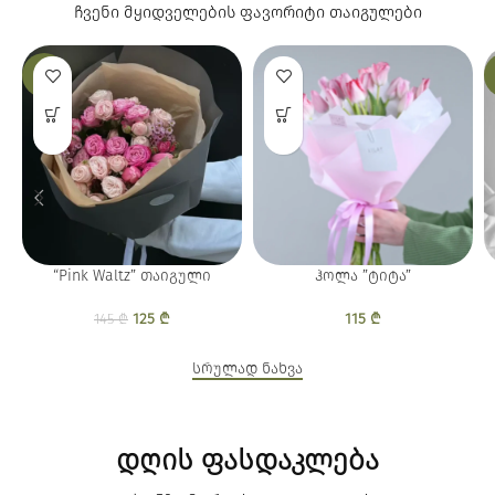
ჩვენი მყიდველების ფავორიტი
თაიგულები
-14%
“Pink Waltz” თაიგული
ჰოლა ”ტიტა”
125
Original price
₾
Current
115
₾
145
₾
was: 145 ₾.
price is:
125 ₾.
სრულად ნახვა
დღის ფასდაკლება