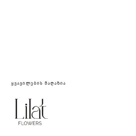
ᲧᲕᲐᲕᲘᲚᲔᲑᲘᲡ ᲛᲐᲦᲐᲖᲘᲐ