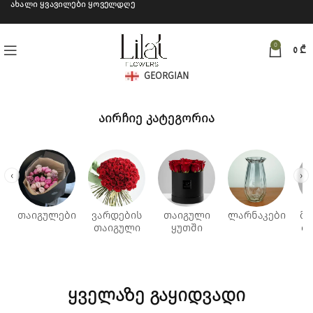
ახალი ყვავილები ყოველდღე
0
0
₾
GEORGIAN
აირჩიე კატეგორია
‹
›
თაიგულები
ვარდების
თაიგული
ლარნაკები
მი
თაიგული
ყუთში
ბ
ყველაზე გაყიდვადი