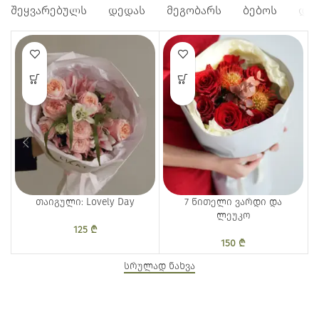
ᲨᲔᲧᲕᲐᲠᲔᲑᲣᲚᲡ
ᲓᲔᲓᲐᲡ
ᲛᲔᲒᲝᲑᲐᲠᲡ
ᲑᲔᲑᲝᲡ
ᲓᲐᲑ
თაიგული: Lovely Day
7 წითელი ვარდი და
ლეუკო
125
₾
150
₾
სრულად ნახვა