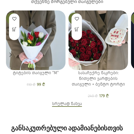
თქვენზე მორგებული
თაიგულები
-10%
-25%
ტიტების თაიგული ”M”
სასაჩუქრე ნაკრები:
წითელი ვარდების
თაიგული + ბენტო ტორტი
99
Original price
₾
Current
110
₾
was: 110 ₾.
price is:
99 ₾.
179
Original price
₾
Current
240
₾
was: 240 ₾.
price is:
სრულად ნახვა
179 ₾.
ᲒᲐᲜᲡᲐᲙᲣᲗᲠᲔᲑᲣᲚᲘ ᲐᲓᲐᲛᲘᲐᲜᲔᲑᲘᲡᲗᲕᲘᲡ