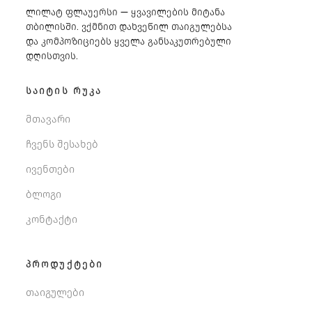
ლილატ ფლაუერსი — ყვავილების მიტანა
თბილისში. ვქმნით დახვეწილ თაიგულებსა
და კომპოზიციებს ყველა განსაკუთრებული
დღისთვის.
ᲡᲐᲘᲢᲘᲡ ᲠᲣᲙᲐ
მთავარი
ჩვენს შესახებ
ივენთები
ბლოგი
კონტაქტი
ᲞᲠᲝᲓᲣᲥᲢᲔᲑᲘ
თაიგულები