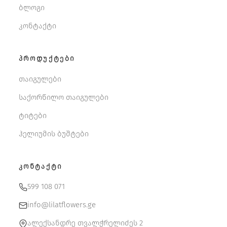
ბლოგი
კონტაქტი
ᲞᲠᲝᲓᲣᲥᲢᲔᲑᲘ
თაიგულები
საქორწილო თაიგულები
ტიტები
ჰელიუმის ბუშტები
ᲙᲝᲜᲢᲐᲥᲢᲘ
599 108 071
info@lilatflowers.ge
ალექსანდრე თვალჭრელიძეს 2