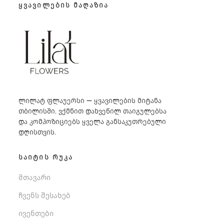
ᲧᲕᲐᲕᲘᲚᲔᲑᲘᲡ ᲛᲐᲦᲐᲖᲘᲐ
ლილატ ფლაუერსი — ყვავილების მიტანა
თბილისში. ვქმნით დახვეწილ თაიგულებსა
და კომპოზიციებს ყველა განსაკუთრებული
დღისთვის.
ᲡᲐᲘᲢᲘᲡ ᲠᲣᲙᲐ
მთავარი
ჩვენს შესახებ
ივენთები