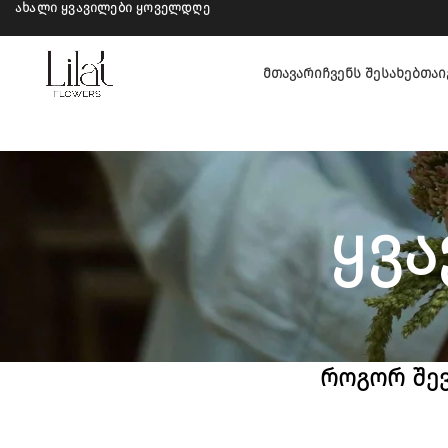
ახალი ყვავილები ყოველდღე
ᲛᲗᲐᲕᲐᲠᲘ
ᲩᲕᲔᲜᲡ ᲨᲔᲡᲐᲮᲔᲑ
ᲗᲐᲘ
ყვა
როგორ
შევ