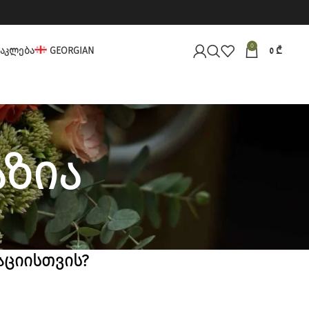
0
ᲐᲙᲚᲔᲑᲐ
GEORGIAN
0
₾
აზია
აციისთვის?