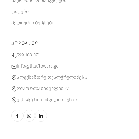
საქორწილო თაიგულები
ტიტები
ჰელიუმის ბუშტები
ᲙᲝᲜᲢᲐᲥᲢᲘ
599 108 071
info@lilatflowers.ge
ალექსანდრე თვალჭრელიძეს 2
ომარ ხიზანიშვილის 27
ეგნატე ნინოშვილის ქუჩა 7