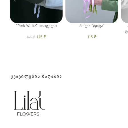
“Pink Waltz” თაიგული
ჰოლა ”ტიტა”
ვ
125
Original price
₾
Current
115
₾
145
₾
was: 145 ₾.
price is:
125 ₾.
ᲧᲕᲐᲕᲘᲚᲔᲑᲘᲡ ᲛᲐᲦᲐᲖᲘᲐ