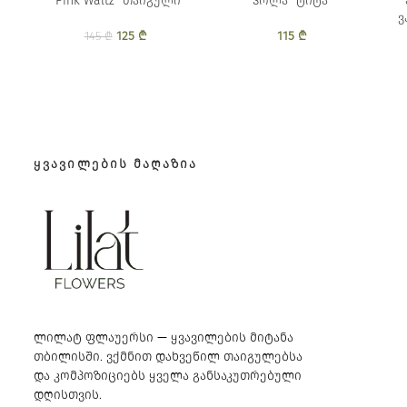
“Pink Waltz” თაიგული
ჰოლა ”ტიტა”
ვ
125
Original price
₾
Current
115
₾
145
₾
was: 145 ₾.
price is:
125 ₾.
ᲧᲕᲐᲕᲘᲚᲔᲑᲘᲡ ᲛᲐᲦᲐᲖᲘᲐ
ლილატ ფლაუერსი — ყვავილების მიტანა
თბილისში. ვქმნით დახვეწილ თაიგულებსა
და კომპოზიციებს ყველა განსაკუთრებული
დღისთვის.