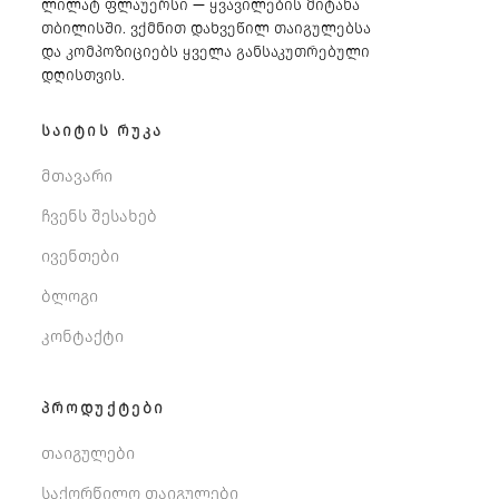
ლილატ ფლაუერსი — ყვავილების მიტანა
თბილისში. ვქმნით დახვეწილ თაიგულებსა
და კომპოზიციებს ყველა განსაკუთრებული
დღისთვის.
ᲡᲐᲘᲢᲘᲡ ᲠᲣᲙᲐ
მთავარი
ჩვენს შესახებ
ივენთები
ბლოგი
კონტაქტი
ᲞᲠᲝᲓᲣᲥᲢᲔᲑᲘ
თაიგულები
საქორწილო თაიგულები