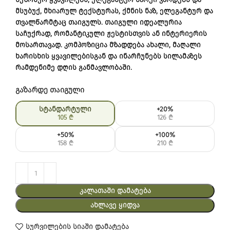
მსუბუქ, მხიარულ ტექსტურას, ქმნის ნაზ, ელეგანტურ და
თვალწარმტაც თაიგულს. თაიგული იდეალურია
საჩუქრად, რომანტიკული ჟესტისთვის ან ინტერიერის
მოსართავად. კომპოზიცია მზადდება ახალი, მაღალი
ხარისხის ყვავილებისგან და ინარჩუნებს სილამაზეს
რამდენიმე დღის განმავლობაში.
გაზარდე თაიგული
სტანდარტული
+20%
105
₾
126
₾
+50%
+100%
158
₾
210
₾
ᲙᲐᲚᲐᲗᲐᲨᲘ ᲓᲐᲛᲐᲢᲔᲑᲐ
ᲐᲮᲚᲐᲕᲔ ᲧᲘᲓᲕᲐ
სურვილების სიაში დამატება