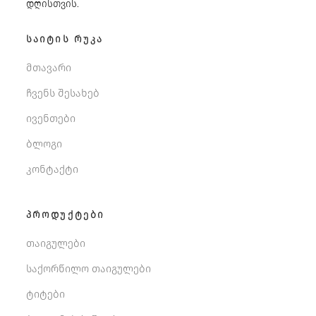
დღისთვის.
ᲡᲐᲘᲢᲘᲡ ᲠᲣᲙᲐ
მთავარი
ჩვენს შესახებ
ივენთები
ბლოგი
კონტაქტი
ᲞᲠᲝᲓᲣᲥᲢᲔᲑᲘ
თაიგულები
საქორწილო თაიგულები
ტიტები