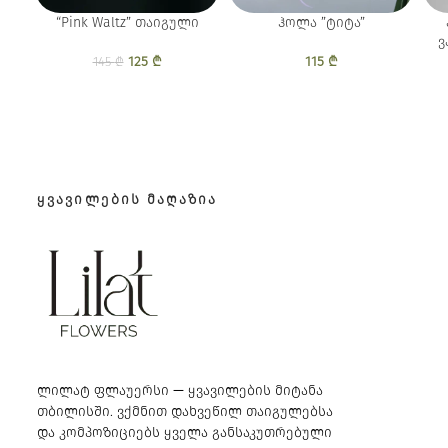
“Pink Waltz” თაიგული
ჰოლა ”ტიტა”
ვ
125
Original price
₾
Current
115
₾
145
₾
was: 145 ₾.
price is:
125 ₾.
ᲧᲕᲐᲕᲘᲚᲔᲑᲘᲡ ᲛᲐᲦᲐᲖᲘᲐ
ლილატ ფლაუერსი — ყვავილების მიტანა
თბილისში. ვქმნით დახვეწილ თაიგულებსა
და კომპოზიციებს ყველა განსაკუთრებული