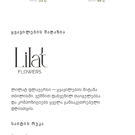
35
Original price
₾
Current
49
Original price
₾
Current
43
₾
65
₾
was: 43 ₾.
price is:
was: 65 ₾.
price is:
35 ₾.
49 ₾.
ᲧᲕᲐᲕᲘᲚᲔᲑᲘᲡ ᲛᲐᲦᲐᲖᲘᲐ
ლილატ ფლაუერსი — ყვავილების მიტანა
თბილისში. ვქმნით დახვეწილ თაიგულებსა
და კომპოზიციებს ყველა განსაკუთრებული
დღისთვის.
ᲡᲐᲘᲢᲘᲡ ᲠᲣᲙᲐ