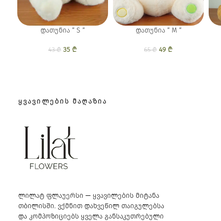
დათუნია ” S ”
დათუნია ” M ”
35
Original price
₾
Current
49
Original price
₾
Current
43
₾
65
₾
was: 43 ₾.
price is:
was: 65 ₾.
price is:
35 ₾.
49 ₾.
ᲧᲕᲐᲕᲘᲚᲔᲑᲘᲡ ᲛᲐᲦᲐᲖᲘᲐ
ლილატ ფლაუერსი — ყვავილების მიტანა
თბილისში. ვქმნით დახვეწილ თაიგულებსა
და კომპოზიციებს ყველა განსაკუთრებული