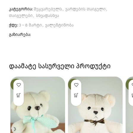
კატეგორია:
შეყვარებულს
,
ვარდების თაიგული
,
თაიგულები
,
სხვადასხვა
ჭდე:
3 - 8 მარტი
,
ვალენტინობა
გაზიარება:
დაამატე სასურველი პროდუქტი
-19%
-25%
-12