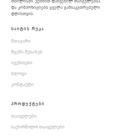
თბილისში. ვქმნით დახვეწილ თაიგულებსა
და კომპოზიციებს ყველა განსაკუთრებული
დღისთვის.
ᲡᲐᲘᲢᲘᲡ ᲠᲣᲙᲐ
მთავარი
ჩვენს შესახებ
ივენთები
ბლოგი
კონტაქტი
ᲞᲠᲝᲓᲣᲥᲢᲔᲑᲘ
თაიგულები
საქორწილო თაიგულები