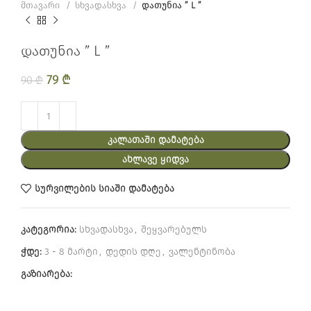
მთავარი
სხვადასხვა
დათუნია ” L ”
დათუნია ” L ”
Original price was: 90 ₾.
79
₾
Current price is: 79 ₾.
90
₾
ᲙᲐᲚᲐᲗᲐᲨᲘ ᲓᲐᲛᲐᲢᲔᲑᲐ
ᲐᲮᲚᲐᲕᲔ ᲧᲘᲓᲕᲐ
სურვილების სიაში დამატება
კატეგორია:
სხვადასხვა
,
შეყვარებულს
ჭდე:
3 - 8 მარტი
,
დედის დღე
,
ვალენტინობა
გაზიარება: