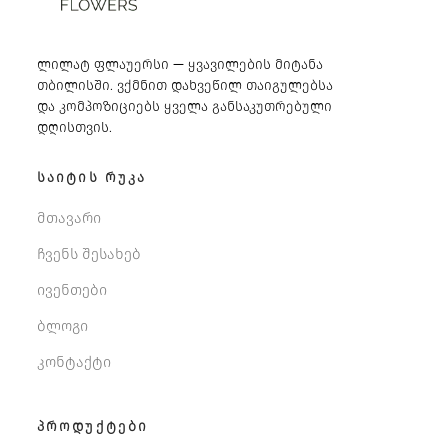
ლილატ ფლაუერსი — ყვავილების მიტანა
თბილისში. ვქმნით დახვეწილ თაიგულებსა
და კომპოზიციებს ყველა განსაკუთრებული
დღისთვის.
ᲡᲐᲘᲢᲘᲡ ᲠᲣᲙᲐ
მთავარი
ჩვენს შესახებ
ივენთები
ბლოგი
კონტაქტი
ᲞᲠᲝᲓᲣᲥᲢᲔᲑᲘ