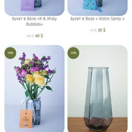
Букет в Вазе »R & Misty
Букет в Вазе » Alstro Sprey »
Bubbles»
Первоначальная
35
$
Текущая
41
$
Первоначальная
40
$
Текущая
цена составляла
цена: 35 $.
48
$
цена составляла
цена: 40 $.
41 $.
48 $.
-16%
-21%