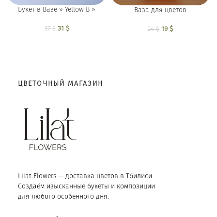
Букет в Вазе » Yellow B »
Ваза для цветов
Первоначальная
31
$
Текущая
Первоначальная
19
$
Текущая
37
$
24
$
цена составляла
цена: 31 $.
цена составляла
цена: 19 $.
37 $.
24 $.
ЦВЕТОЧНЫЙ МАГАЗИН
Lilat Flowers — доставка цветов в Тбилиси.
Создаём изысканные букеты и композиции
для любого особенного дня.