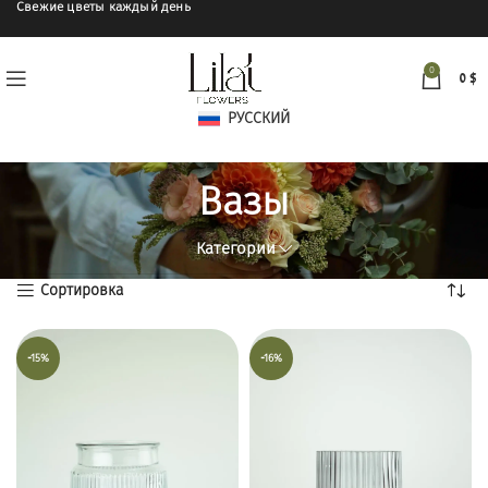
Свежие цветы каждый день
0
0
$
РУССКИЙ
Вазы
Категории
Сортировка
-15%
-16%