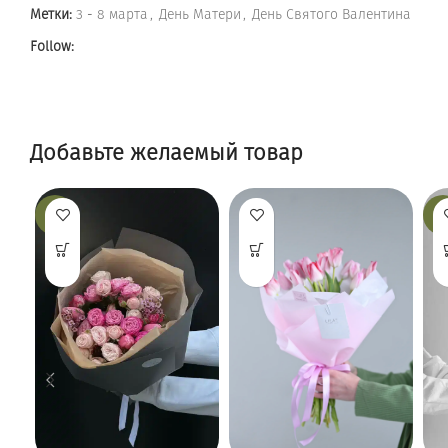
Метки:
3 - 8 марта
,
День Матери
,
День Святого Валентина
Follow:
Добавьте желаемый товар
-13%
-9