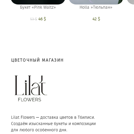
Holla »Тюльпан»
Букет «Pink Waltz»
42
$
Первоначальная
46
$
Текущая
53
$
цена составляла
цена: 46 $.
53 $.
ЦВЕТОЧНЫЙ МАГАЗИН
Lilat Flowers — доставка цветов в Тбилиси.
Создаём изысканные букеты и композиции
для любого особенного дня.