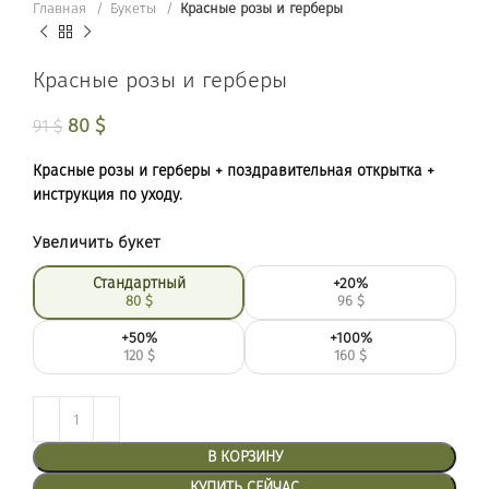
Главная
Букеты
Красные розы и герберы
Красные розы и герберы
Первоначальная цена составляла 91 $.
80
$
Текущая цена: 80 $.
91
$
Красные розы и герберы + поздравительная открытка +
инструкция по уходу.
Увеличить букет
Стандартный
+20%
80
$
96
$
+50%
+100%
120
$
160
$
В КОРЗИНУ
КУПИТЬ СЕЙЧАС