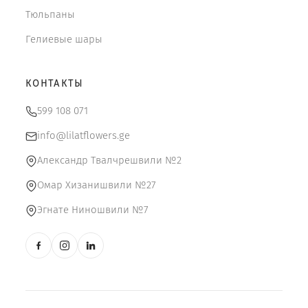
Тюльпаны
Гелиевые шары
КОНТАКТЫ
599 108 071
info@lilatflowers.ge
Александр Твалчрешвили №2
Омар Хизанишвили №27
Эгнате Ниношвили №7