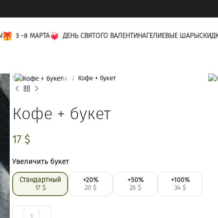
Ы
3 -8 МАРТА
ДЕНЬ СВЯТОГО ВАЛЕНТИНА
ГЕЛИЕВЫЕ ШАРЫ
СКИД
Главная
Букеты
Кофе + букет
Кофе + букет
17
$
Увеличить букет
Стандартный
+20%
+50%
+100%
17
$
20
$
26
$
34
$