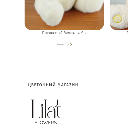
Плюшевый Мишка » S »
13
Первоначальная
$
Текущая цена:
16
$
цена составляла
13 $.
16 $.
ЦВЕТОЧНЫЙ МАГАЗИН