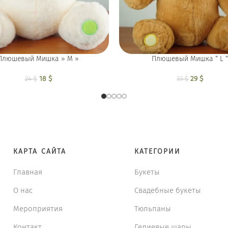
Плюшевый Мишка » M »
Плюшевый Мишка ” L ”
18
Первоначальная
$
Текущая цена:
29
Первона
$
Текущ
24
$
33
$
цена составляла
18 $.
цена сос
2
24 $.
33 
КАРТА САЙТА
КАТЕГОРИИ
Главная
Букеты
О нас
Свадебные букеты
Мероприятия
Тюльпаны
Контакт
Гелиевые шары