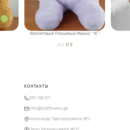
Фиолетовый Плюшевый Мишка ” M ”
чальная
ая цена:
17
Первоначальная
$
Текущая цена:
20
$
тавляла
9 $.
цена составляла
17 $.
$.
20 $.
КОНТАКТЫ
599 108 071
info@lilatflowers.ge
Александр Твалчрешвили №2
Омар Хизанишвили №27