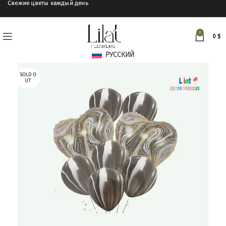
Свежие цветы каждый день
0
0
$
РУССКИЙ
SOLD O
UT