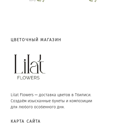
42
$
Первоначальная
46
$
Текущая
53
$
цена составляла
цена: 46 $.
53 $.
ЦВЕТОЧНЫЙ МАГАЗИН
Lilat Flowers — доставка цветов в Тбилиси.
Создаём изысканные букеты и композиции
для любого особенного дня.
КАРТА САЙТА