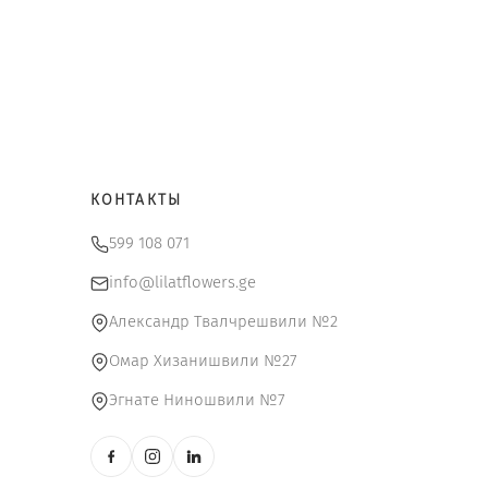
чальная
ая цена:
тавляла
9 $.
$.
КОНТАКТЫ
599 108 071
info@lilatflowers.ge
Александр Твалчрешвили №2
Омар Хизанишвили №27
Эгнате Ниношвили №7