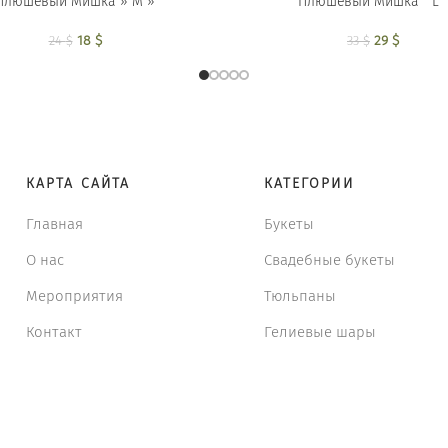
Плюшевый Мишка » M »
Плюшевый Мишка ” L ”
18
Первоначальная
$
Текущая цена:
29
Первона
$
Текущ
24
$
33
$
цена составляла
18 $.
цена сос
2
24 $.
33 
КАРТА САЙТА
КАТЕГОРИИ
Главная
Букеты
О нас
Свадебные букеты
Мероприятия
Тюльпаны
Контакт
Гелиевые шары